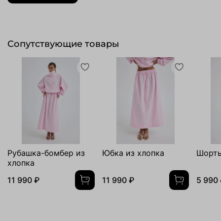
Сопутствующие товары
Рубашка-бомбер из
Юбка из хлопка
Шорты
хлопка
11 990 ₽
11 990 ₽
5 990