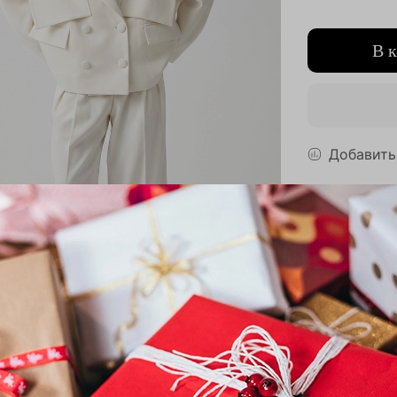
В 
Добавить
Выбрат
Описан
Жакет с акц
— наш бестс
коллекции. 
комфорт и п