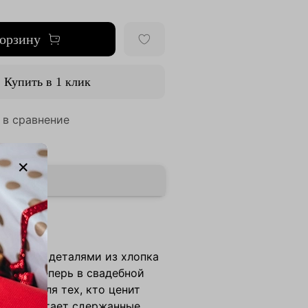
корзину
Купить в 1 клик
 в сравнение
ь
ие
ентными деталями из хлопка
еллер теперь в свадебной
Создан для тех, кто ценит
редпочитает сдержанные,