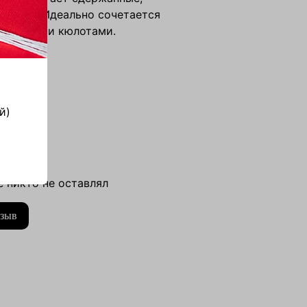
образы. Идеально сочетается
лопковыми кюлотами.
size
ный
й)
изделия
олностью
 16 см
а: 62 см
 никто не оставлял
: 108 см
тзыв
и: 108 см
инке: 69 см
 модели
86/60/90/171 см
лопок 47%лиоцелл