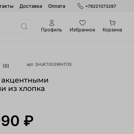
такты
Доставка
Оплата
+79221073287
Профиль
Избранное
Корзина
арт.
SHJKT003WHTOS
(0)
с акцентными
и из хлопка
990 ₽