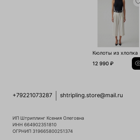
Кюлоты из хлопка
12 990 ₽
+79221073287
shtripling.store@mail.ru
ИП Штриплинг Ксения Олеговна
ИНН 664902351810
ОГРНИП 319665800251374