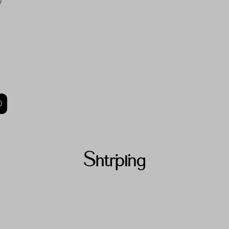
Состав под
полиэстер
Уход за из
-деликатная
-не стирать,
барабане
-можно отпа
-глажка при