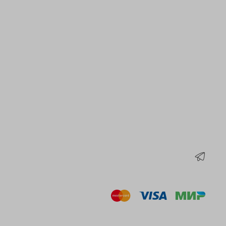
клада
50% вискоза, 50 %
делием
 химчистка
 не отбеливать, не сушить в
ривать, сушить вертикально
 температуре до 110с