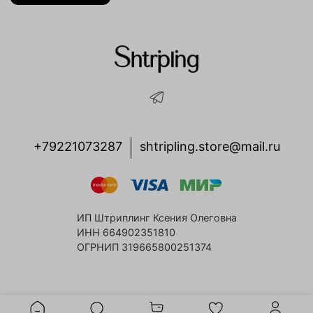
Длина рукава: 63 см
Обхват груди: 108 см
Обхват талии: 108 см
Длина по спинке: 61 см
Параметры модели
86/60/90/171 см
+79221073287
shtripling.store@mail.ru
Состав
45% шерсть, 55% пэф
Состав подклада
50% вискоза, 50 % полиэстер
Уход за изделием
ИП Штриплинг Ксения Олеговна
ИНН 664902351810
-деликатная химчистка
ОГРНИП 319665800251374
-не стирать, не отбеливать, не сушить в барабане
-можно отпаривать, сушить вертикально