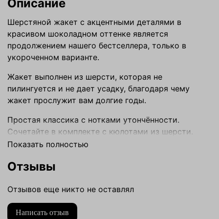
Описание
Шерстяной жакет с акцентными деталями в
красивом шоколадном оттенке является
продолжением нашего бестселлера, только в
укороченном варианте.
Жакет выполнен из шерсти, которая не
пилингуется и не дает усадку, благодаря чему
жакет прослужит вам долгие годы.
Простая классика с нотками утончённости.
Сочетайте в комплекте с кюлотами из шерсти.
Показать полностью
Размер
one size
Отзывы
Цвет
коричневый
Отзывов еще никто не оставлял
Параметры изделия
Длина плеча: 14 см
Написать отзыв