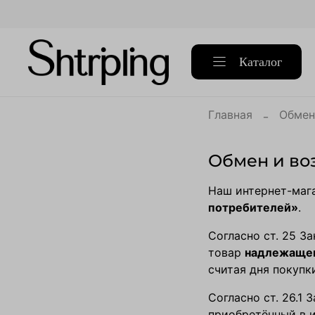
Каталог
Главная
Обмен
Обмен и во
Наш интернет-мага
потребителей»
.
Согласно ст. 25 З
товар
надлежаще
считая дня покупк
Согласно ст. 26.1
приобретённый в и