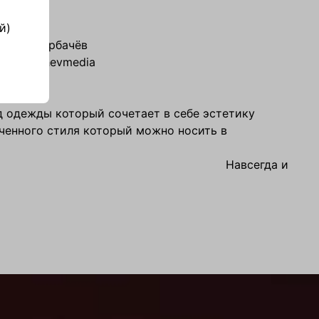
й)
Илья Горбачёв
gorbachevmedia
 одежды который сочетает в себе эстетику
ченного стиля который можно носить в
⠀⠀⠀⠀⠀⠀⠀⠀⠀⠀⠀⠀⠀⠀⠀⠀⠀⠀⠀⠀⠀⠀ ⠀⠀⠀Навсегда и