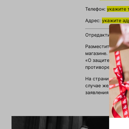
Телефон:
укажите 
Адрес:
укажите ад
Отредактировать 
Разместите на это
магазине. При сос
«О защите прав по
противоречить Зак
На странице укажи
случае желания об
заявления о возвр