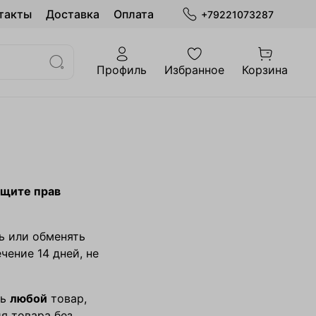
такты
Доставка
Оплата
+79221073287
Профиль
Избранное
Корзина
ащите прав
ь или обменять
чение 14 дней, не
ть
любой
товар,
я товара без