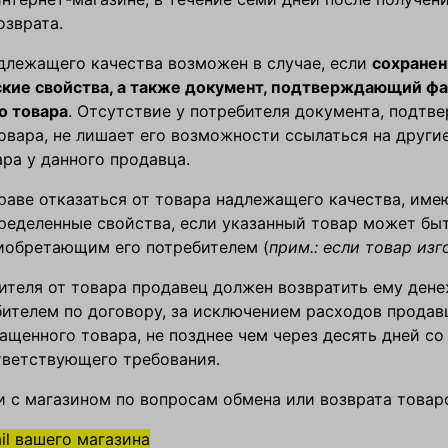
озврата.
длежащего качества возможен в случае, если
сохранен
ские свойства, а также документ, подтверждающий фа
о товара
. Отсутствие у потребителя документа, подтв
овара, не лишает его возможности ссылаться на други
ра у данного продавца.
раве отказаться от товара надлежащего качества, им
ределенные свойства, если указанный товар может бы
иобретающим его потребителем (
прим.: если товар изг
ителя от товара продавец должен возвратить ему ден
ителем по договору, за исключением расходов продавц
ащенного товара, не позднее чем через десять дней со
тветствующего требования.
и с магазином по вопросам обмена или возврата товар
il вашего магазина