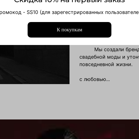
О нас
ромокод - SS10 (для зарегестрированных пользователе
Ксения Штриплинг и 
@shtripling_makeup @
К покупкам
⠀
⠀
⠀⠀⠀⠀Мы создали бренд
свадебной моды и утон
повседневной жизни.
⠀⠀⠀⠀⠀⠀⠀⠀⠀⠀⠀⠀⠀⠀⠀⠀⠀
с любовью...