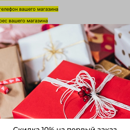
телефон вашего магазина
рес вашего магазина
текст этой страницы можно в разделе
Сайт
.
й странице правила обмена и возврата товаров в ваше
тавлении правил обмена и возврата товаров руководс
требителей». Правила обмена и возврата товаров не м
ону.
те контакты, по которым покупатель может связаться 
менять или вернуть товар, а также разместите ссылку
ате или обмене товара.
Shtripling.store
Скидка 10% на первый заказ