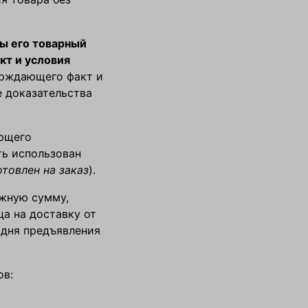
ы его товарный
кт и условия
ерждающего факт и
е доказательства
еющего
ть использован
отовлен на заказ
).
ежную сумму,
а на доставку от
 дня предъявления
ов: