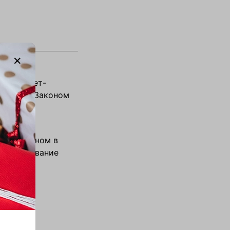
м интернет-
твуйтесь Законом
огут
с магазином в
 на скачивание