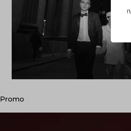
П
Promo